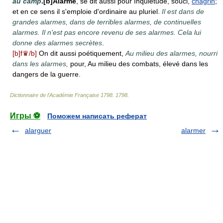
au camp
.[b]Alarme
, se dit aussi pour Inquiétude, souci,
chagrin
;
et en ce sens il s'emploie d'ordinaire au pluriel.
Il est dans de
grandes alarmes, dans de terribles alarmes, de continuelles
alarmes. Il n'est pas encore revenu de ses alarmes. Cela lui
donne des alarmes secrètes
.
[b]f♛/b]
On dit aussi poétiquement,
Au milieu des alarmes, nourri
dans les alarmes,
pour, Au milieu des combats, élevé dans les
dangers de la guerre.
Dictionnaire de l'Académie Française 1798
.
1798
.
Игры ⚽
Поможем написать реферат
alarguer
alarmer