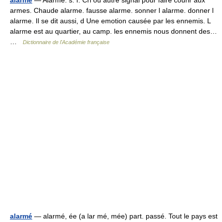
alarme
— Alarme. s. f. Cri ou autre signal pour faire courir aux
armes. Chaude alarme. fausse alarme. sonner l alarme. donner l
alarme. Il se dit aussi, d Une emotion causée par les ennemis. L
alarme est au quartier, au camp. les ennemis nous donnent des…
…
Dictionnaire de l'Académie française
alarmé
— alarmé, ée (a lar mé, mée) part. passé. Tout le pays est