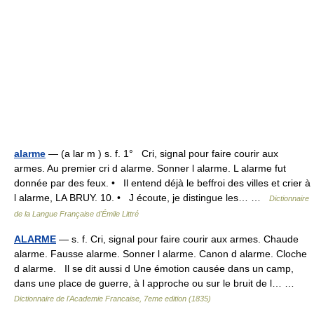
alarme
— (a lar m ) s. f. 1° Cri, signal pour faire courir aux
armes. Au premier cri d alarme. Sonner l alarme. L alarme fut
donnée par des feux. • Il entend déjà le beffroi des villes et crier à
l alarme, LA BRUY. 10. • J écoute, je distingue les… …
Dictionnaire
de la Langue Française d'Émile Littré
ALARME
— s. f. Cri, signal pour faire courir aux armes. Chaude
alarme. Fausse alarme. Sonner l alarme. Canon d alarme. Cloche
d alarme. Il se dit aussi d Une émotion causée dans un camp,
dans une place de guerre, à l approche ou sur le bruit de l… …
Dictionnaire de l'Academie Francaise, 7eme edition (1835)