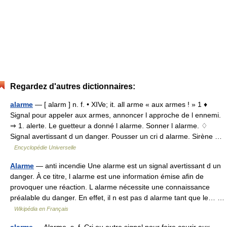
Regardez d'autres dictionnaires:
alarme
— [ alarm ] n. f. • XIVe; it. all arme « aux armes ! » 1 ♦
Signal pour appeler aux armes, annoncer l approche de l ennemi.
⇒ 1. alerte. Le guetteur a donné l alarme. Sonner l alarme. ♢
Signal avertissant d un danger. Pousser un cri d alarme. Sirène …
Encyclopédie Universelle
Alarme
— anti incendie Une alarme est un signal avertissant d un
danger. À ce titre, l alarme est une information émise afin de
provoquer une réaction. L alarme nécessite une connaissance
préalable du danger. En effet, il n est pas d alarme tant que le… …
Wikipédia en Français