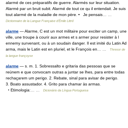
alarmé de ces préparatifs de guerre. Alarmés sur leur situation.
Alarmé par un bruit subit. Alarmé de tout ce qu il entendait. Je suis
tout alarmé de la maladie de mon père. • Je pensais… …
Dictionnaire de la Langue Française d'Émile Littré
alarme
— Alarme, C est un mot militaire pour exciter un camp, une
ville, une troupe à courir aux armes et s armer pour resister à l
ennemy survenant, ou à un soudain danger. Il est imité du Latin Ad
arma, mais le Latin est en pluriel, et le François en… …
Thresor de
la langue françoyse
alarme
— s. m. 1. Sobressalto e gritaria das pessoas que se
reúnem e que convocam outras a juntar se lhes, para entre todas
rechaçarem um perigo. 2. Rebate, sinal para avisar de perigo.
3. Boato assustador. 4. Grito para chamar às armas.
‣ Etimologia:… …
Dicionário da Língua Portuguesa