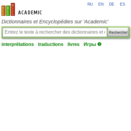
RU
EN
DE
ES
fr-academic.com
Dictionnaires et Encyclopédies sur 'Academic'
Recherche!
interprétations
traductions
livres
Игры ⚽