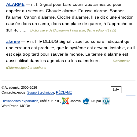
ALARME
— n. f. Signal pour faire courir aux armes ou pour
appeler au secours. Chaude alarme. Fausse alarme. Sonner
l’alarme. Canon d’alarme. Cloche d’alarme. Il se dit d’une émotion
causée dans un camp, dans une place de guerre, à l’approche ou
sur le… …
Dictionnaire de l'Academie Francaise, 8eme edition (1935)
alarme
— ● n. f. ►DEBUG Signal visuel ou sonore indiquant qu
une erreur s est produite, que le système est devenu instable, qu il
est déjà trop tard pour sauver le monde. Le terme d alarme est
aussi utilisé dans les agendas ou les calendriers… …
Dictionnaire
d'informatique francophone
© Academic, 2000-2026
18+
Contactez-nous:
Support technique
,
RÉCLAME
Dictionnaires exportation
, créé sur PHP,
Joomla,
Drupal,
WordPress, MODx.